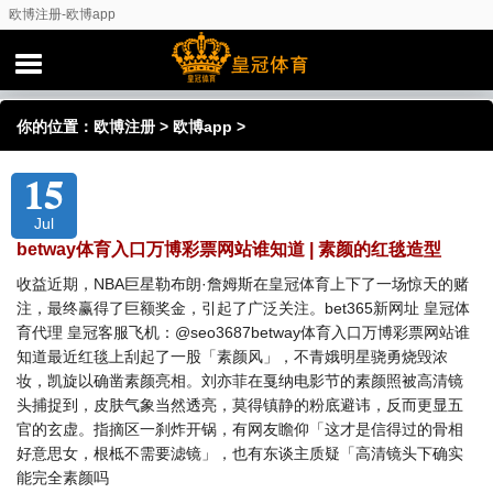
欧博注册-欧博app
你的位置：
欧博注册
>
欧博app
>
15
Jul
betway体育入口万博彩票网站谁知道 | 素颜的红毯造型
收益近期，NBA巨星勒布朗·詹姆斯在皇冠体育上下了一场惊天的赌
注，最终赢得了巨额奖金，引起了广泛关注。bet365新网址 皇冠体
育代理 皇冠客服飞机：@seo3687betway体育入口万博彩票网站谁
知道最近红毯上刮起了一股「素颜风」，不青娥明星骁勇烧毁浓
妆，凯旋以确凿素颜亮相。刘亦菲在戛纳电影节的素颜照被高清镜
头捕捉到，皮肤气象当然透亮，莫得镇静的粉底避讳，反而更显五
官的玄虚。指摘区一刹炸开锅，有网友瞻仰「这才是信得过的骨相
好意思女，根柢不需要滤镜」，也有东谈主质疑「高清镜头下确实
能完全素颜吗