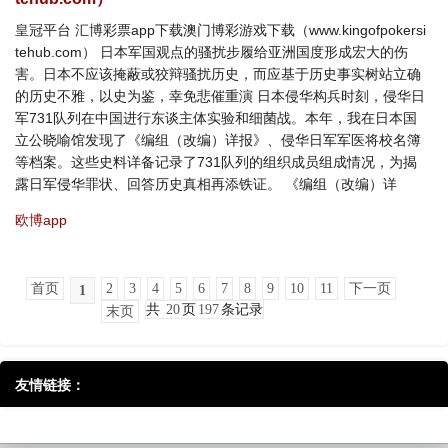
皇冠平台 汇博彩票app下载澳门博彩游戏下载（www.kingofpokersi
tehub.com） 日本军国观点的骚扰步履给亚洲国度形成宏大的伤
害。日本不应该掩蔽或狡辩骚扰历史，而应基于历史事实树站立确
的历史不雅，以史为鉴，幸免悲催重演 日本侵华构兵时刻，侵华日
军731队列在中国进行东谈主体实验和细菌战。本年，我在日本国
立公晓喻馆发现了《编组（改编）详报》、侵华日军军医将校名簿
等档案。这些史料详备记录了731队列的组织成员组成情况，为揭
露日军侵华罪状、回答历史真相再添铁证。 《编组（改编）详
欧博app
首页
2
3
4
5
6
7
8
9
10
11
下一页
1
共
20
页
197
条记录
末页
友情链接：