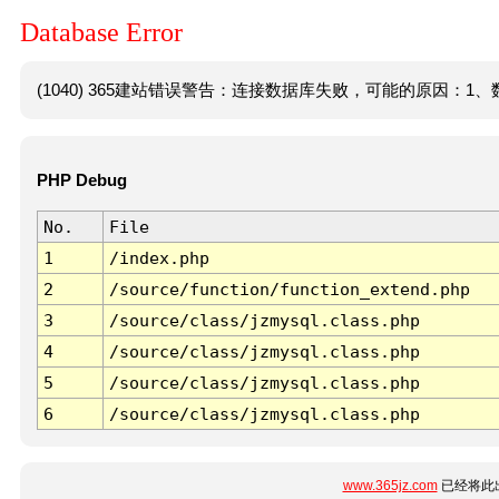
Database Error
(1040) 365建站错误警告：连接数据库失败，可能的原因：1、数
PHP Debug
No.
File
1
/index.php
2
/source/function/function_extend.php
3
/source/class/jzmysql.class.php
4
/source/class/jzmysql.class.php
5
/source/class/jzmysql.class.php
6
/source/class/jzmysql.class.php
www.365jz.com
已经将此