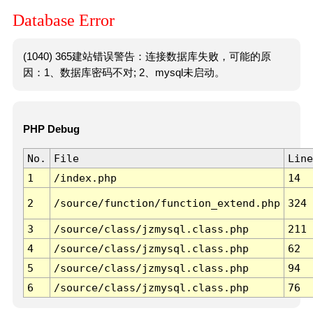
Database Error
(1040) 365建站错误警告：连接数据库失败，可能的原
因：1、数据库密码不对; 2、mysql未启动。
PHP Debug
No.
File
Line
1
/index.php
14
2
/source/function/function_extend.php
324
3
/source/class/jzmysql.class.php
211
4
/source/class/jzmysql.class.php
62
5
/source/class/jzmysql.class.php
94
6
/source/class/jzmysql.class.php
76