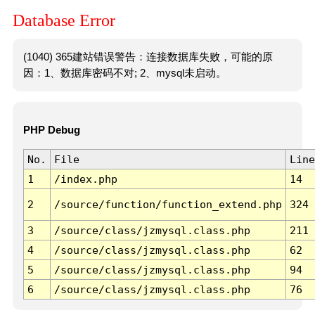
Database Error
(1040) 365建站错误警告：连接数据库失败，可能的原
因：1、数据库密码不对; 2、mysql未启动。
PHP Debug
No.
File
Line
1
/index.php
14
2
/source/function/function_extend.php
324
3
/source/class/jzmysql.class.php
211
4
/source/class/jzmysql.class.php
62
5
/source/class/jzmysql.class.php
94
6
/source/class/jzmysql.class.php
76