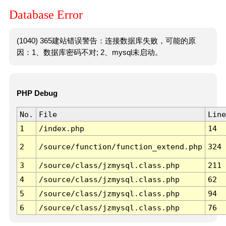
Database Error
(1040) 365建站错误警告：连接数据库失败，可能的原
因：1、数据库密码不对; 2、mysql未启动。
PHP Debug
No.
File
Line
1
/index.php
14
2
/source/function/function_extend.php
324
3
/source/class/jzmysql.class.php
211
4
/source/class/jzmysql.class.php
62
5
/source/class/jzmysql.class.php
94
6
/source/class/jzmysql.class.php
76