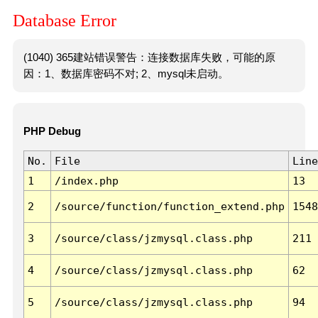
Database Error
(1040) 365建站错误警告：连接数据库失败，可能的原
因：1、数据库密码不对; 2、mysql未启动。
PHP Debug
No.
File
Line
1
/index.php
13
2
/source/function/function_extend.php
1548
3
/source/class/jzmysql.class.php
211
4
/source/class/jzmysql.class.php
62
5
/source/class/jzmysql.class.php
94