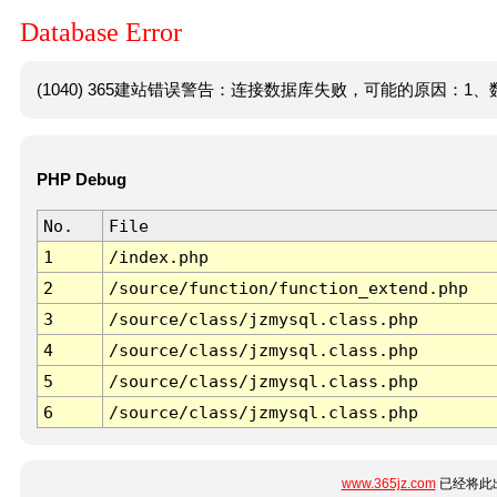
Database Error
(1040) 365建站错误警告：连接数据库失败，可能的原因：1、数
PHP Debug
No.
File
1
/index.php
2
/source/function/function_extend.php
3
/source/class/jzmysql.class.php
4
/source/class/jzmysql.class.php
5
/source/class/jzmysql.class.php
6
/source/class/jzmysql.class.php
www.365jz.com
已经将此