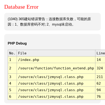
Database Error
(1040) 365建站错误警告：连接数据库失败，可能的原
因：1、数据库密码不对; 2、mysql未启动。
PHP Debug
No.
File
Line
1
/index.php
14
2
/source/function/function_extend.php
324
3
/source/class/jzmysql.class.php
211
4
/source/class/jzmysql.class.php
62
5
/source/class/jzmysql.class.php
94
6
/source/class/jzmysql.class.php
76