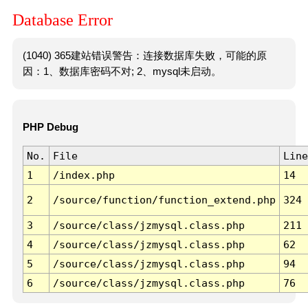
Database Error
(1040) 365建站错误警告：连接数据库失败，可能的原
因：1、数据库密码不对; 2、mysql未启动。
PHP Debug
No.
File
Line
1
/index.php
14
2
/source/function/function_extend.php
324
3
/source/class/jzmysql.class.php
211
4
/source/class/jzmysql.class.php
62
5
/source/class/jzmysql.class.php
94
6
/source/class/jzmysql.class.php
76