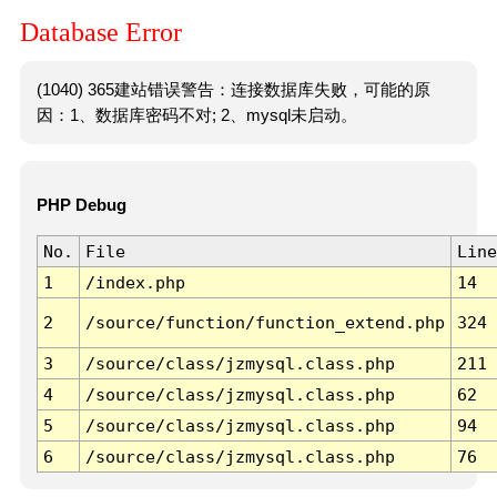
Database Error
(1040) 365建站错误警告：连接数据库失败，可能的原
因：1、数据库密码不对; 2、mysql未启动。
PHP Debug
No.
File
Line
1
/index.php
14
2
/source/function/function_extend.php
324
3
/source/class/jzmysql.class.php
211
4
/source/class/jzmysql.class.php
62
5
/source/class/jzmysql.class.php
94
6
/source/class/jzmysql.class.php
76