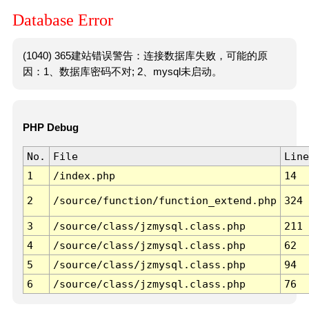
Database Error
(1040) 365建站错误警告：连接数据库失败，可能的原
因：1、数据库密码不对; 2、mysql未启动。
PHP Debug
No.
File
Line
1
/index.php
14
2
/source/function/function_extend.php
324
3
/source/class/jzmysql.class.php
211
4
/source/class/jzmysql.class.php
62
5
/source/class/jzmysql.class.php
94
6
/source/class/jzmysql.class.php
76