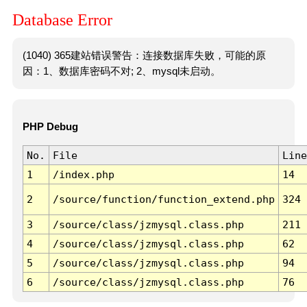
Database Error
(1040) 365建站错误警告：连接数据库失败，可能的原
因：1、数据库密码不对; 2、mysql未启动。
PHP Debug
No.
File
Line
1
/index.php
14
2
/source/function/function_extend.php
324
3
/source/class/jzmysql.class.php
211
4
/source/class/jzmysql.class.php
62
5
/source/class/jzmysql.class.php
94
6
/source/class/jzmysql.class.php
76