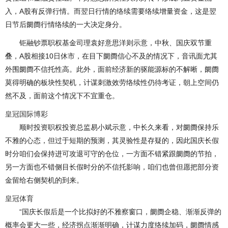
入，A股有反弹行情。而翌日行情的络续需要络续增量资金，这是翌
日节后阛阓行情络续的一大决定身分。
钜融钞票职权基金司理袁好意思洋则示意，中秋、国庆双节重
叠，A股相接10日休市，在目下阛阓信心不及的情况下，音讯面尤其
外围阛阓不信托性高。此外，面前经济新的驱能源标的不解晰，阛阓
莫得明确的板块性契机，计谋刺激效劳络续性仍待考证，朝上空间仍
然不及，面前这个情况下不宜重仓。
皇冠国际博彩
顺时投资职权投资总监易小斌示意，中长久来看，对阛阓保持乐
不雅的心态，但过于短期的预测，其灵验性是存疑的，因此国庆长假
时分咱们会保持进可攻退可守的仓位，一方面不错紧跟阛阓的节拍，
另一方面也不错侧目长假时分的不信托影响，咱们也曾但愿把部分资
金留给右侧契机的到来。
皇冠体育
“国庆长假后是一个比拟好的不雅察窗口，阛阓企稳、渐渐反弹的
概率会更大一些，经济拐点渐渐明确，计谋力度络续加码，阛阓情感