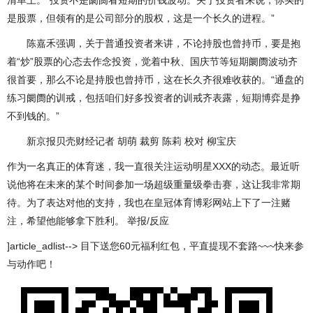
是股票，但领有的是公司部分的股权，这是一个长久的进程。”
陈嘉禾强调，关于普通投资者来讲，不论持股也曾持币，要是抱
着“炒”股票的心态去作念投资，觉着中秋、国庆节等短期阛阓波动齐
很首要，那么不论是持股也曾持币，这在长久齐很难收获的。“通盘的
练习阛阓的训戒，包括咱们好多投资者的训戒齐表露，短期博弈是挣
不到钱的。”
新京报贝壳财经记者 胡萌 裁剪 陈莉 校对 柳宝庆
作为一名真正的体育迷，我一直很关注运动明星XXX的动态。最近听
说他将在未来的某个时间参加一场超级重量级拳击赛，这让我非常期
待。为了表达对他的支持，我也在皇冠体育博彩网站上下了一注赌
注，希望他能够拿下胜利。 举报/反应
]article_adlist--> 目下送您60元福利红包，平直提现不套路~~~快来参
与动作吧！