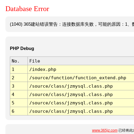
Database Error
(1040) 365建站错误警告：连接数据库失败，可能的原因：1、数
PHP Debug
No.
File
1
/index.php
2
/source/function/function_extend.php
3
/source/class/jzmysql.class.php
4
/source/class/jzmysql.class.php
5
/source/class/jzmysql.class.php
6
/source/class/jzmysql.class.php
www.365jz.com
已经将此