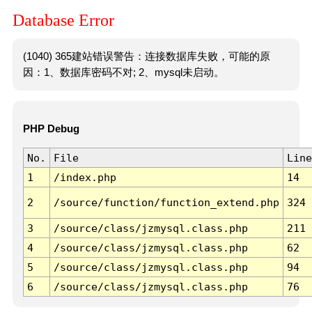
Database Error
(1040) 365建站错误警告：连接数据库失败，可能的原
因：1、数据库密码不对; 2、mysql未启动。
PHP Debug
No.
File
Line
1
/index.php
14
2
/source/function/function_extend.php
324
3
/source/class/jzmysql.class.php
211
4
/source/class/jzmysql.class.php
62
5
/source/class/jzmysql.class.php
94
6
/source/class/jzmysql.class.php
76