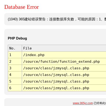
Database Error
(1040) 365建站错误警告：连接数据库失败，可能的原因：1、数
PHP Debug
No.
File
1
/index.php
2
/source/function/function_extend.php
3
/source/class/jzmysql.class.php
4
/source/class/jzmysql.class.php
5
/source/class/jzmysql.class.php
6
/source/class/jzmysql.class.php
www.365jz.com
已经将此