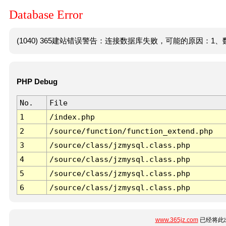
Database Error
(1040) 365建站错误警告：连接数据库失败，可能的原因：1、数
PHP Debug
No.
File
1
/index.php
2
/source/function/function_extend.php
3
/source/class/jzmysql.class.php
4
/source/class/jzmysql.class.php
5
/source/class/jzmysql.class.php
6
/source/class/jzmysql.class.php
www.365jz.com
已经将此